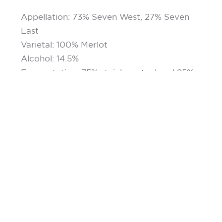
Appellation: 73% Seven West, 27% Seven
East
Varietal: 100% Merlot
Alcohol: 14.5%
Fermentation: 75% stainless steel and 25%
neutral French oak barrels
Production: 900 cases
MORE WINES
Chardonnay 2021
Merlot Rose 2021